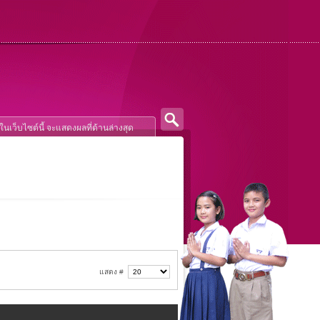
แสดง #