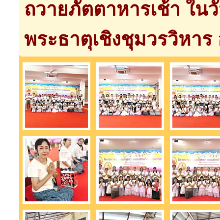
ถวายภัตตาหารเช้า ในวั
พระธาตุเชิงชุมวรวิหา