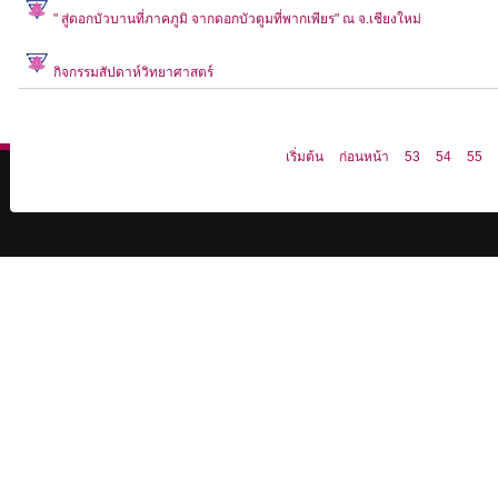
" สู่ดอกบัวบานที่ภาคภูมิ จากดอกบัวตูมที่พากเพียร" ณ จ.เชียงใหม่
กิจกรรมสัปดาห์วิทยาศาสตร์
เริ่มต้น
ก่อนหน้า
53
54
55