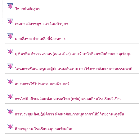
วิพากษ์หลักสูตร
เทศกาลวิสาขบูชา แห่โคมบัวบูชา
มอบสิ่งของช่วยเหลือพี่น้องทหาร
มุฑิตาจิต ตำรวจจราจร (สภอ.เมือง) และเจ้าหน้าที่อนามัยตำบลธาตุเชิงชุม
โครงการพัฒนาครูและผู้ปกครองต้นแบบ การใช้ภาษาอังกฤษตามธรรมชาติ
อบรมการใช้โปรแกรมคอมพิวเตอร์
การไฟฟ้าฝ้ายผลิตแห่งประเทศไทย (กฟผ) ตรวจเยี่ยมโรงเรียนสีเขียว
การประชุมเชิงปฏิบัติการ พัฒนาศักยภาพบุคลากรให้มีวิทยฐานะสูงขึ้น
ศึกษาดูงาน โรงเรียนอนุบาลเชียงใหม่