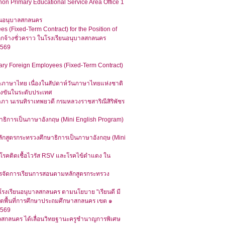
on Primary Educational Service Area Office 1
เรียนอนุบาลสกลนคร
 (Fixed-Term Contract) for the Position of
็นลูกจ้างชั่วคราว ในโรงเรียนอนุบาลสกลนคร
2569
ry Foreign Employees (Fixed-Term Contract)
ษะภาษาไทย เนื่องในสัปดาห์วันภาษาไทยแห่งชาติ
่งขันในระดับประเทศ
ิยาภา นเรนทิราเทพยวดี กรมหลวงราชสาริณีสิริพัชร
ธิการเป็นภาษาอังกฤษ (Mini English Program)
หลักสูตรกระทรวงศึกษาธิการเป็นภาษาอังกฤษ (Mini
 โรคติดเชื้อไวรัส RSV และโรคไข้ดำแดง ใน
การจัดการเรียนการสอนตามหลักสูตรกระทรวง
โรงเรียนอนุบาลสกลนคร ตามนโยบาย "เรียนดี มี
นเขตพื้นที่การศึกษาประถมศึกษาสกลนคร เขต ๑
2569
ลสกลนคร ได้เลื่อนวิทยฐานะครูชำนาญการพิเศษ