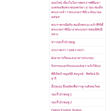
ออนไลน์ เนื่องในโอกาสพระราชพิธีมหา
มงคลเฉลิมพระชนมพรรษา ๔ รอบ สมเด็จ
พระนางเจ้า ฯ พระบรมราชินี ๓ มิถุนายน
๒๕๖๙
พระราชกรณียกิจ สมเด็จพระนางเจ้าสิริกิติ์
พระบรมราชินีนาถ พระบรมราชชนนีพันปี
หลวง
ข่าวรอบรั้วบัวชมพู
ประกาศเก่า / บทความเก่า
ผังอาคารเรียนและอาคารประกอบ
กิจกรรมบอกรักแม่และส่งความรักให้แม่
พิธีเปิดป้ายมูลนิธิ สมบูรณ์ - ทิพรัตน์ อึง
อารี
อึ้งกุ่ยเฮง ยืนหยัดเพื่อรากฐานสังคมไทย
รอบรั้วบัวชมพู 1
รอบรั้วบัวชมพู 2
Oxford English Testing