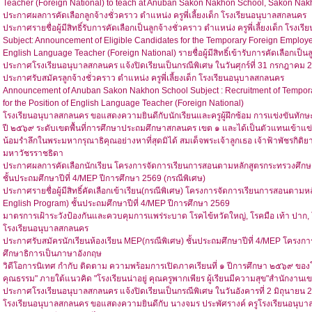
Teacher (Foreign National) to teach at Anuban Sakon Nakhon School, Sakon Nakh
ประกาศผลการคัดเลือกลูกจ้างชั่วคราว ตำแหน่ง ครูพี่เลี้ยงเด็ก โรงเรียนอนุบาลสกลนคร
ประกาศรายชื่อผู้มีสิทธิ์รับการคัดเลือกเป็นลูกจ้างชั่วคราว ตำแหน่ง ครูพี่เลี้ยงเด็ก โรง
Subject: Announcement of Eligible Candidates for the Temporary Foreign Employees
English Language Teacher (Foreign National) รายชื่อผู้มีสิทธิ์เข้ารับการคัดเลือกเป
ประกาศโรงเรียนอนุบาลสกลนคร แจ้งปิดเรียนเป็นกรณีพิเศษ ในวันศุกร์ที่ 31 กรกฎาคม 
ประกาศรับสมัครลูกจ้างชั่วคราว ตำแหน่ง ครูพี่เลี้ยงเด็ก โรงเรียนอนุบาลสกลนคร
Announcement of Anuban Sakon Nakhon School Subject : Recruitment of Tempora
for the Position of English Language Teacher (Foreign National)
โรงเรียนอนุบาลสกลนคร ขอแสดงความยินดีกับนักเรียนและครูผู้ฝึกซ้อม การแข่งขันทัก
ปี ๒๕๖๙ ระดับเขตพื้นที่การศึกษาประถมศึกษาสกลนคร เขต ๑ และได้เป็นตัวแทนเข้าแข
น้อมรำลึกในพระมหากรุณาธิคุณอย่างหาที่สุดมิได้ สมเด็จพระเจ้าลูกเธอ เจ้าฟ้าพัชรกิต
มหาวัชรราชธิดา
ประกาศผลการคัดเลือกนักเรียน โครงการจัดการเรียนการสอนตามหลักสูตรกระทรวงศึกษา
ชั้นประถมศึกษาปีที่ 4/MEP ปีการศึกษา 2569 (กรณีพิเศษ)
ประกาศรายชื่อผู้มีสิทธิ์คัดเลือกเข้าเรียน(กรณีพิเศษ) โครงการจัดการเรียนการสอนตาม
English Program) ชั้นประถมศึกษาปีที่ 4/MEP ปีการศึกษา 2569
มาตรการเฝ้าระวังป้องกันและควบคุมการแพร่ระบาด โรคไข้หวัดใหญ่, โรคมือ เท้า ปาก,
โรงเรียนอนุบาลสกลนคร
ประกาศรับสมัครนักเรียนห้องเรียน MEP(กรณีพิเศษ) ชั้นประถมศึกษาปีที่ 4/MEP โครง
ศึกษาธิการเป็นภาษาอังกฤษ
วิดีโอการนิเทศ กำกับ ติดตาม ความพร้อมการเปิดภาคเรียนที่ ๑ ปีการศึกษา ๒๕๖๙ ของ
คุณธรรม" ภายใต้แนวคิด "โรงเรียนน่าอยู่ คุณครูพากเพียร ผู้เรียนมีความสุข"สำนักงา
ประกาศโรงเรียนอนุบาลสกลนคร แจ้งปิดเรียนเป็นกรณีพิเศษ ในวันอังคารที่ 2 มิถุนายน 
โรงเรียนอนุบาลสกลนคร ขอแสดงความยินดีกับ นางจมร ประพัศรางค์ ครูโรงเรียนอนุบา