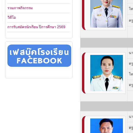
รวมภาพกิจกรรม
โท
วิดีโอ
คร
การรับสมัครนักเรียน ปีการศึกษา 2569
นา
คร
โท
คร
นา
ครู