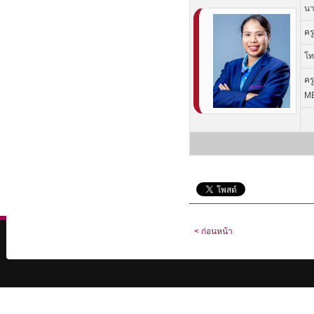
นา
คร
โท
คร
M
< ก่อนหน้า