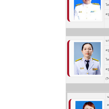
โท
คร
นา
คร
โท
คร
(ว
น
ค