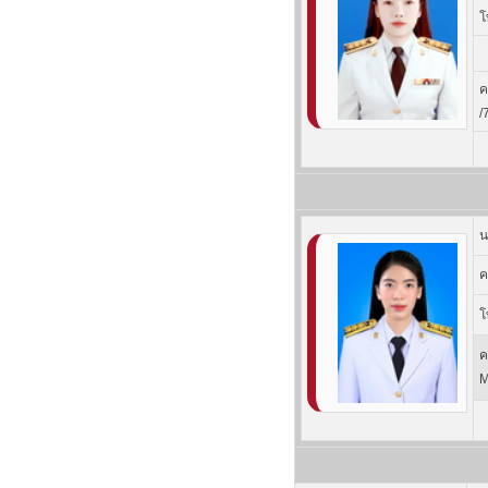
โ
ค
/
น
ค
โ
ค