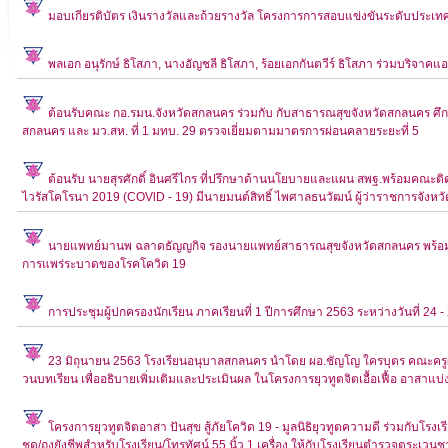
มอบเกียรติบัตร เงินรางวัลและถ้วยรางวัล โครงการการสอบแข่งขันระดับประเทศ
พลเอก อนุรักษ์ ธิโสภา, นางอัญชลี ธิโสภา, ร้อยเอกกันตวีร์ ธิโสภา ร่วมบริจาค
ต้อนรับคณะ กอ.รมน.จังหวัดสกลนคร ร่วมกับ กับสาธารณสุขจังหวัดสกลนคร ศึ
สกลนคร และ มว.สห. ที่ 1 มทบ. 29 ตรวจเยี่ยมตามมาตรการผ่อนคลายระยะที่ 5
ต้อนรับ นายสุรศักดิ์ อินศรีไกร ที่ปรึกษาด้านนโยบายและแผน สพฐ.พร้อมคณ
ไวรัสโคโรนา 2019 (COVlD - 19) มีนายมนต์สิทธิ์ ไพศาลธนวัฒน์ ผู้ว่าราชการจังห
นายแพทย์มานพ ฉลาดธัญญกิจ รองนายแพทย์สาธารณสุขจังหวัดสกลนคร พร้อมคณะอ
การแพร่ระบาดของโรคโควิด 19
การประชุมผู้ปกครองนักเรียน ภาคเรียนที่ 1 ปีการศึกษา 2563 ระหว่างวันที่ 24
23 มิถุนายน 2563 โรงเรียนอนุบาลสกลนคร นำโดย ผอ.ชัญโญ ใครบุตร คณะครูผลิต
วนบทเรียน เพื่ออธิบายเพิ่มเติมและประเมินผล ในโครงการยุวทูตจิตเอื้อเฟื้อ อาสาแบ่
โครงการยุวทูตจิตอาสา ปันสุข สู้ภัยโควิด 19 - มูลนิธิยุวทูตความดี ร่วมกับโร
ชุด/ถุงยังชีพสำหรับโรงเรียน/โทรทัศน์ 55 นิ้ว 1 เครื่อง ให้กับโรงเรียนตำรวจตระเวน