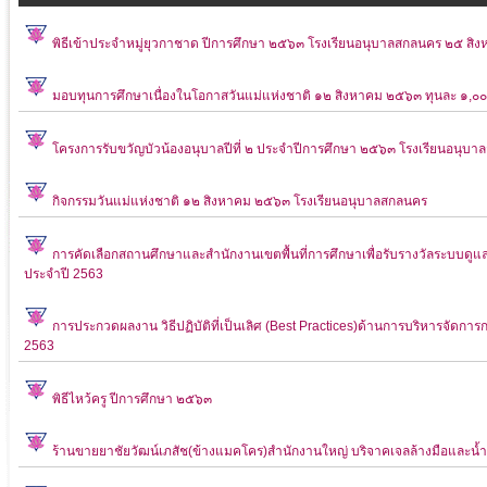
พิธีเข้าประจำหมู่ยุวกาชาด ปีการศึกษา ๒๕๖๓ โรงเรียนอนุบาลสกลนคร ๒๕ ส
มอบทุนการศึกษาเนื่องในโอกาสวันแม่แห่งชาติ ๑๒ สิงหาคม ๒๕๖๓ ทุนละ ๑,๐
โครงการรับขวัญบัวน้องอนุบาลปีที่ ๒ ประจำปีการศึกษา ๒๕๖๓ โรงเรียนอนุบ
กิจกรรมวันแม่แห่งชาติ ๑๒ สิงหาคม ๒๕๖๓ โรงเรียนอนุบาลสกลนคร
การคัดเลือกสถานศึกษาและสำนักงานเขตพื้นที่การศึกษาเพื่อรับรางวัลระบบดูแลช่
ประจำปี 2563
การประกวดผลงาน วิธีปฏิบัติที่เป็นเลิศ (Best Practices)ด้านการบริหารจัด
2563
พิธีไหว้ครู ปีการศึกษา ๒๕๖๓
ร้านขายยาชัยวัฒน์เภสัช(ข้างแมคโคร)สำนักงานใหญ่ บริจาคเจลล้างมือและ