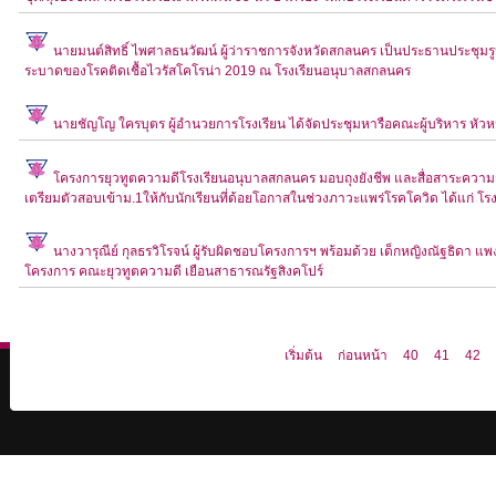
นายมนต์สิทธิ์ ไพศาลธนวัฒน์ ผู้ว่าราชการจังหวัดสกลนคร เป็นประธานประช
ระบาดของโรคติดเชื้อไวรัสโคโรน่า 2019 ณ โรงเรียนอนุบาลสกลนคร
นายชัญโญ ใครบุตร ผู้อำนวยการโรงเรียน ได้จัดประชุมหารือคณะผู้บริหาร หัวห
โครงการยุวทูตความดีโรงเรียนอนุบาลสกลนคร มอบถุงยังชีพ และสื่อสาระความรู้ 
เตรียมตัวสอบเข้าม.1ให้กับนักเรียนที่ด้อยโอกาสในช่วงภาวะแพร่โรคโควิด ได้แก่ โร
นางวารุณีย์ กุลธรวิโรจน์ ผู้รับผิดชอบโครงการฯ พร้อมด้วย เด็กหญิงณัฐธิดา แพ
โครงการ คณะยุวทูตความดี เยือนสาธารณรัฐสิงคโปร์
เริ่มต้น
ก่อนหน้า
40
41
42