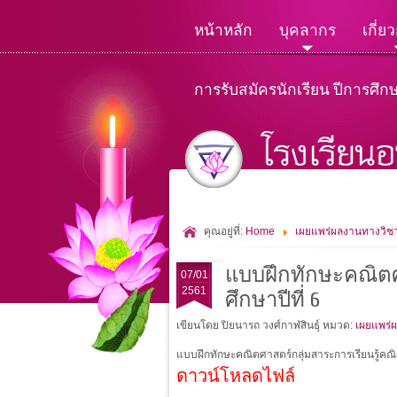
หน้าหลัก
บุคลากร
เกี่ย
การรับสมัครนักเรียน ปีการศึก
คุณอยู่ที่:
Home
เผยแพร่ผลงานทางวิช
แบบฝึกทักษะคณิตศา
07/01
2561
ศึกษาปีที่ 6
เขียนโดย ปิยนารถ วงศ์กาฬสินธุ์
หมวด:
เผยแพร่
แบบฝึกทักษะคณิตศาสตร์กลุ่มสาระการเรียนรู้คณิต
ดาวน์โหลดไฟล์