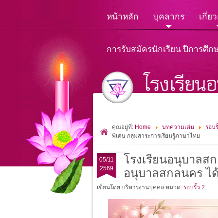
หน้าหลัก
บุคลากร
เกี่ย
การรับสมัครนักเรียน ปีการศึก
คุณอยู่ที่:
Home
บทความเด่น
รอบรั
พิเศษ กลุ่มสาระการเรียนรู้ภาษาไทย
โรงเรียนอนุบาลสก
05/11
2569
อนุบาลสกลนคร ได้
เขียนโดย บริหารงานบุคคล
หมวด:
รอบรั้ว 2