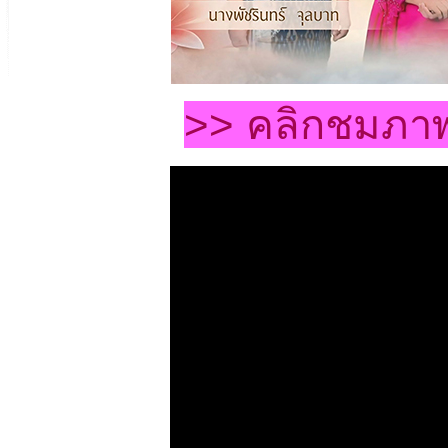
>> คลิกชมภา