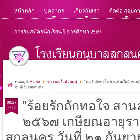
หน้าหลัก
บุคลากร
เกี่ยวกับเรา
ติดต่อ สอบถ
การรับสมัครนักเรียน ปีการศึกษา 2569
คุณอยู่ที่:
Home
ข่าวรอบรั้วบัวชมพู
"ร้อยรักถักทอใจ สานสายใยบัวชมพ
อิมพีเรียลสกลนคร
"ร้อยรักถักทอใจ สาน
09/27
2567
๒๕๖๗ เกษียณอายุราช
สกลนคร วันที่ ๒๑ กันย