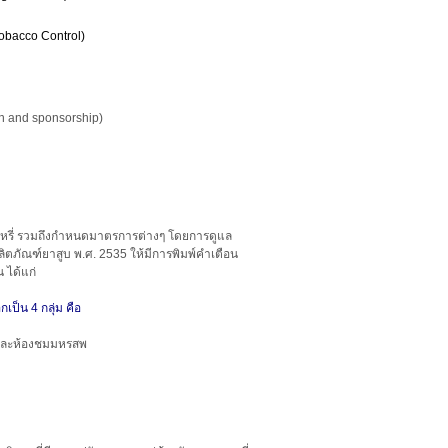
obacco Control)
on and sponsorship)
บบุหรี่ รวมถึงกำหนดมาตรการต่างๆ โดยการดูแล
ิตภัณฑ์ยาสูบ พ.ศ. 2535 ให้มีการพิมพ์คำเตือน
น ได้แก่
ป็น 4 กลุ่ม คือ
ศ และห้องชมมหรสพ