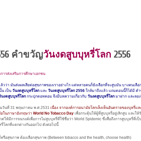
56 คําขวัญ
วันงดสูบบุหรี่โลก
2556
การส่งเสริมการศึกษาเอกชน
ว่า มันส่งผลเสียต่อสุขภาพของเราอย่างไร แต่หลายคนก็ยังเลือกที่จะสูบมัน บางคนเลือกที่
ั้น เป็น
วันงดสูบบุหรี่โลก
และ
วันงดสูบบุหรี่โลก 2556
ใกล้มาถึงแล้ว แถมตอนนี้ก็ได้มี คํ
ันงดสูบบุหรี่โลก
กระปุกดอทคอม จึงมีบทความเกี่ยวกับ
วันงดสูบบุหรี่โลก
มาฝาก และลองใช้ว
กในวันที่ 31 พฤษภาคม พ.ศ.2531
เนื่อง จากองค์การอนามัยโลกเล็งเห็นอันตรายของบุหรี่และสุ
อชื่อในภาษาอังกฤษว่า
World No Tobacco Day
เพื่อกระตุ้นให้ผู้ที่สูบบุหรี่อยู่เลิกสูบ
ให้มีการรณรงค์เพื่อการไม่สูบบุหรี่ที่ใช้ชื่อว่า World Spidemic ซึ่งสื่อถึงการสูบบุหรี่ที
รี่โลกที่แตกต่างกันออกไป ดังต่อไปนี้
รี่หรือสุขภาพ ต้องเลือกสุขภาพ (Between tobacco and the health, choose health)