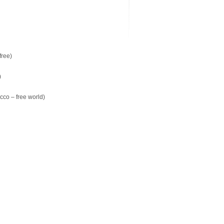
free)
)
cco – free world)