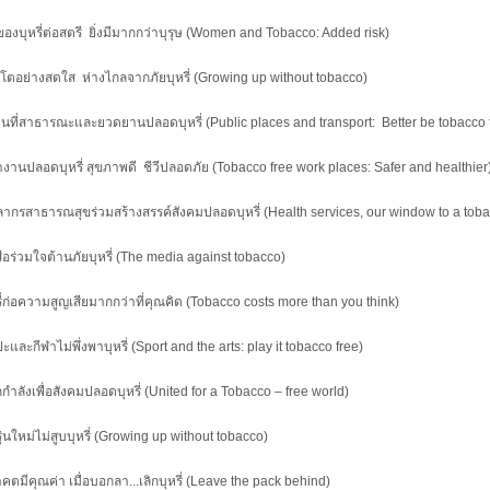
ของบุหรี่ต่อสตรี ยิ่งมีมากกว่าบุรุษ (Women and Tobacco: Added risk)
บโตอย่างสดใส ห่างไกลจากภัยบุหรี่ (Growing up without tobacco)
นที่สาธารณะและยวดยานปลอดบุหรี่ (Public places and transport: Better be tobacco 
ทำงานปลอดบุหรี่ สุขภาพดี ชีวีปลอดภัย (Tobacco free work places: Safer and healthier
ลากรสาธารณสุขร่วมสร้างสรรค์สังคมปลอดบุหรี่ (Health services, our window to a toba
สื่อร่วมใจต้านภัยบุหรี่ (The media against tobacco)
รี่ก่อความสูญเสียมากกว่าที่คุณคิด (Tobacco costs more than you think)
ะและกีฬาไม่พึ่งพาบุหรี่ (Sport and the arts: play it tobacco free)
กกำลังเพื่อสังคมปลอดบุหรี่ (United for a Tobacco – free world)
ุ่นใหม่ไม่สูบบุหรี่ (Growing up without tobacco)
คตมีคุณค่า เมื่อบอกลา...เลิกบุหรี่ (Leave the pack behind)