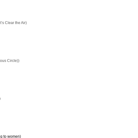
s Clear the Air)
cious Circle))
y)
ng to women)