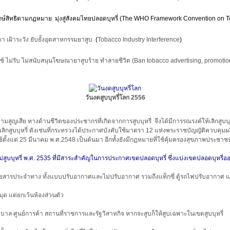
ักษ์สิทธิตามกฏหมาย มุ่งสู่สังคมไทยปลอดบุหรี่ (The WHO Framework Convention on T
ตา เฝ้าระวัง ยับยั้งอุตสาหกรรมยาสูบ
(
Tobacco Industry Interference
)
่ใช้ ไม่รับ ไม่สนับสนุนโฆษณายาสูบร้าย ทำลายชีวิต (Ban tobacco advertising, promoti
วันงดสูบบุหรี่โลก 2556
ามสูญเสีย ทางด้านชีวิตของประชากรที่เกิดจากการสูบบุหรี่ จึงได้มีการรณรงค์ให้เลิกสู
กสูบบุหรี่ ดังเช่นที่กระทรวงได้ประกาศบังคับใช้มาตรา 12 แห่งพระราชบัญญัติควบคุมผล
ใช้ตั้งแต่ 25 มีนาคม พ.ศ.2548 เป็นต้นมา อีกทั้งยังมีกฏหมายที่ใช้คุ้มครองสุขภาพประชาช
ุหรี่ พ.ศ. 2535 ที่มีสาระสำคัญในการประกาศเขตปลอดบุหรี่ ซึ่งแบ่งเขตปลอดบุหรี่ออกเ
์โดยสารประจำทาง ทั้งแบบปรับอากาศและไม่ปรับอากาศ รวมถึงแท็กซี่ ตู้รถไฟปรับอากา
มุด แต่ยกเว้นห้องส่วนตัว
าบาล ศูนย์การค้า สถานที่ราชการและรัฐวิสาหกิจ หากจะสูบก็ให้สูบเฉพาะในเขตสูบบุหรี่