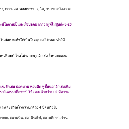
ียง, หลอดลม. หลอดอาหาร, ไต, กระเพาะปัสสาวะ
 จะมีโอกาสเป็นมะเร็งปอดมากกว่าผู้ที่ไม่สูบถึง 5-20
ยู่ในปอด จะทำให้เป็นโรคถุงลมโป่งพอง ทำให้
 โรคปริทนต์ โรคโพรงกระดูกอักเสบ โรคหลอดลม
หลอดลมอักเสบ ปอดบวม หอบหืด หูชั้นนอกอักเสบเพิ่ม
ทารกในครรภ์ที่อาจทำให้สมองช้ากว่าปกติ มีความ
ละเสียชีวิตเร็วกว่าปกติถึง 4 ปีคนทั่วไป
ธารณะ, สนามบิน, สถานีรถไฟ, สถานศีกษา, ร้าน