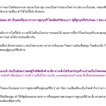
รเผาไหม้ของกระดาษและใบยาสูบ และเป็นสารก่อมะเร็งต่างๆ เช่น มะเร็งปอด, กล่องเส
กิดระคายเคือง ทำให้ไอเรื้อรัง มีเสมหะ
อยละ 90 เป็นผลเนื่องมาจากการสูบบุหรี่ โดยมีผลวิจัยระบุว่า ผู้ที่สูบบุหรี่เกินวันละ 1 ซอง
จมีอาการไอเรื้อรัง บางครั้งไอถี่จนไม่สามารถนอนได้ นอกจากนี้ทาร์ในควันบุหรี่จะสะสมอ
่ความตายได้ง่ายเช่นเดียวกัน
รคอื่นๆ อีกหลายอย่าง เช่นโรคกระเพาะอาหารเป็นแผล โรคความดันเลือดสูง โรคตับแข็ง
องผู้สูบบุหรี่อีกด้วย
เองแล้ว ยังเป็นอันตรายต่อผู้ใกล้ชิดอีกด้วย คือ หากเด็กได้รับควันบุหรี่ จะป่วยเป็นโรค
น้ำหนักตัวเพิ่มน้อยกว่าปกติ รวมทั้งมีโอกาสแท้ง และคลอดก่อนกำหนด อีกทั้งยังส่งผลต่อ
มะเร็งปอดมากกว่าคู่สมรสที่ไม่สูบบุหรี่ถึง 2 เท่า มีความเสี่ยงที่จะเป็นโรคหัวใจ 3 เท่า แ
่ก็ยังมีคนสูบ ทำให้รัฐต้องออกมาตรการ หรือกฎหมายควบคุมการสูบบุหรี่ด้วย ทั้ง สวนสา
จะต้องเสียค่าปรับ