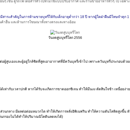
นที่นั้นๆ เช่น ตู้รถไฟโดยสารทั่วไปที่ไม่ใช่แบบปรับอากาศ และร้านขายอาหารทั่วๆ ไป เฉพา
ระสำคัญในการห้ามขายบุหรี่ให้กับเด็กอายุต่ำกว่า 18 ปี หากผู้ใดฝ่าฝืนมีโทษจำคุก 1 เ
ถมสินค้าอื่น และห้ามการโฆษณาทั้งทางตรงและทางอ้อม
วันงดสูบบุหรี่โลก 2556
ู้สูบเองและผู้อยู่ใกล้ชิดที่สูดเอาอากาศที่มีควันบุหรี่เข้าไป เพราะควันบุหรี่ประกอบด้ว
ากับเวลาปกติ หากได้รับจะเกิดการขาดออกซิเจน ทำให้มึนงง ตัดสินใจช้า เหนื่อยง่าย
กลาง มีผลต่อต่อมหมวกไต ทำให้เกิดการหลั่งอิพิเนฟริน ทำให้ความดันโลหิตสูงขึ้น หัว
(ก้นกรองไม่ได้ทำให้ปริมาณนิโคตินลดลงได้)