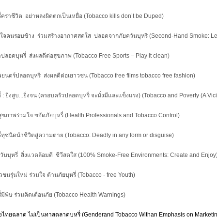
รี่คร่าชีวิต อย่าหลงผิดตกเป็นเหยื่อ (Tobacco kills don’t be Duped)
นใจคนรอบข้าง ร่วมสร้างอากาศสดใส ปลอดจากภัยควันบุหรี่ (Second-Hand Smoke: Let’
าปลอดบุหรี่ ส่งผลดีต่อสุขภาพ (Tobacco Free Sports – Play it clean)
ยนตร์ปลอดบุหรี่ ส่งผลดีต่อเยาวชน (Tobacco free films tobacco free fashion)
ี่ : ยิ่งสูบ...ยิ่งจน (ครอบครัวปลอดบุหรี่ จะมั่งมีและแข็งแรง) (Tobacco and Poverty (A Vi
สุขภาพร่วมใจ ขจัดภัยบุหรี่ (Health Professionals and Tobacco Control)
รี่ทุชนิดนำชีวิตสู่ความตาย (Tobacco: Deadly in any form or disguise)
ควันบุหรี่ สิ่งแวดล้อมดี ชีวีสดใส (100% Smoke-Free Environments: Create and Enjo
วชนรุ่นใหม่ ร่วมใจ ต้านภัยบุหรี่ (Tobacco - free Youth)
รี่มีพิษ ร่วมคิดเตือนภัย (Tobacco Health Warnings)
งไทยฉลาด ไม่เป็นทาสตลาดบุหรี่ (Genderand Tobacco Withan Emphasis on Marketi