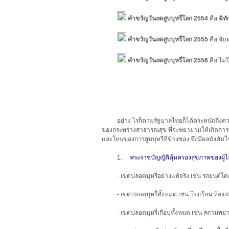
คำขวัญวันงดสูบบุหรี่โลก 2554
คือ
พิท
คำขวัญวันงดสูบบุหรี่โลก 2555
คือ
จับ
คำขวัญวันงดสูบบุหรี่โลก 2556
คือ ไม
อย่าง ไรก็ตามรัฐบาลไทยก็ได้ตระหนักถึงคว
ของกระทรวงสาธารณสุข ที่จะพยายามให้เกิดการเลิ
และโทษของการสูบบุหรี่ที่ข้างซอง ซึ่งมีผลบังคับ
1. พระราชบัญญัติคุ้มครองสุขภาพของผู้ไม่สูบบ
- เขตปลอดบุหรี่อย่างแท้จริง เช่น รถยนต
- เขตปลอดบุหรี่ทั้งหมด เช่น โรงเรียน ห้องส
- เขตปลอดบุหรี่เกือบทั้งหมด เช่น สถานพย