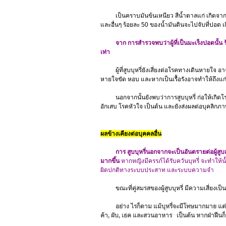
เป็นคราบมันข้นเหนียว สีน้ำตาลแก่ เกิดจากกา
และอื่นๆ ร้อยละ 50 ของน้ำมันดินจะไปจับที่ปอด เ
จาก การสำรวจพบว่าผู้ที่เป็นมะเร็งปอดนั้น ร้
เท่า
ผู้ที่สูบบุหรี่ยังเสี่ยงต่อโรคทางเดินหายใจ อา
หายใจขัด หอบ และหากเป็นเรื้อรังอาจทำให้ถึงแก
นอกจากนั้นยังพบว่าการสูบบุหรี่ ก่อให้เกิดโ
อักเสบ โรคหัวใจ เป็นต้น และยังส่งผลต่อบุคลิกภาพข
ผลข้างเคียงต่อบุคคลอื่น
การ สูบบุหรี่นอกจากจะเป็นอันตรายต่อผู้สูบ
มากขึ้น
หากหญิงมีครรภ์ได้รับควันบุหรี่ จะทำให้
ผิดปกติทางระบบประสาท และระบบความจำ
ขณะที่คู่สมรสของผู้สูบบุหรี่ มีความเสี่ยงเป็นโรค
อย่าง ไรก็ตาม แม้บุหรี่จะมีโทษมากมาย แต
ค้า, ผับ, เธค และสวนอาหาร เป็นต้น หากฝ่าฝืนก็