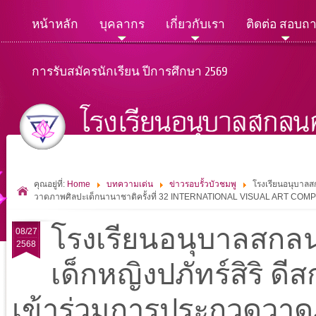
หน้าหลัก
บุคลากร
เกี่ยวกับเรา
ติดต่อ สอบถ
การรับสมัครนักเรียน ปีการศึกษา 2569
คุณอยู่ที่:
Home
บทความเด่น
ข่าวรอบรั้วบัวชมพู
โรงเรียนอนุบาลสก
วาดภาพศิลปะเด็กนานาชาติครั้งที่ 32 INTERNATIONAL VISUAL ART C
โรงเรียนอนุบาลสกล
08/27
2568
เด็กหญิงปภัทร์สิริ ดีสก
เข้าร่วมการประกวดวาด