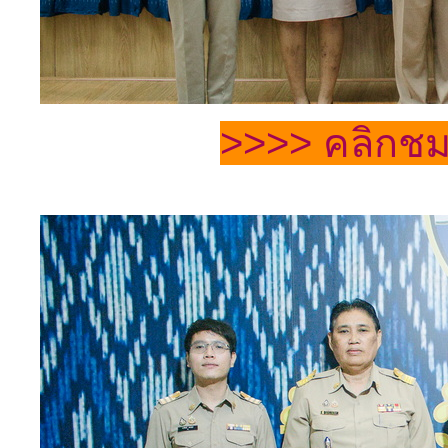
>>>> คลิกชม