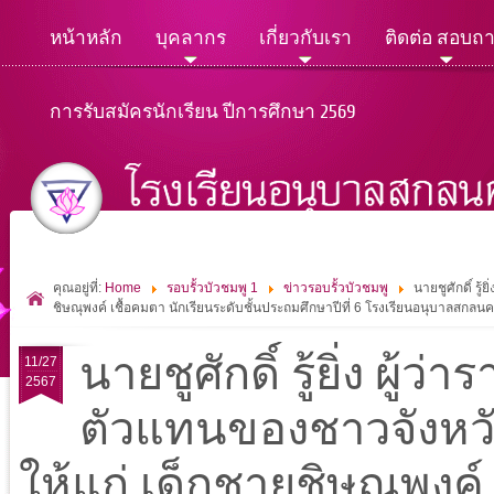
หน้าหลัก
บุคลากร
เกี่ยวกับเรา
ติดต่อ สอบถ
การรับสมัครนักเรียน ปีการศึกษา 2569
คุณอยู่ที่:
Home
รอบรั้วบัวชมพู 1
ข่าวรอบรั้วบัวชมพู
นายชูศักดิ์ ร
ชิษณุพงค์ เชื้อคมตา นักเรียนระดับชั้นประถมศึกษาปีที่ 6 โรงเรียนอนุบาลสกลน
นายชูศักดิ์ รู้ยิ่ง ผู
11/27
2567
ตัวแทนของชาวจังหว
ให้แก่ เด็กชายชิษณุพงค์ 