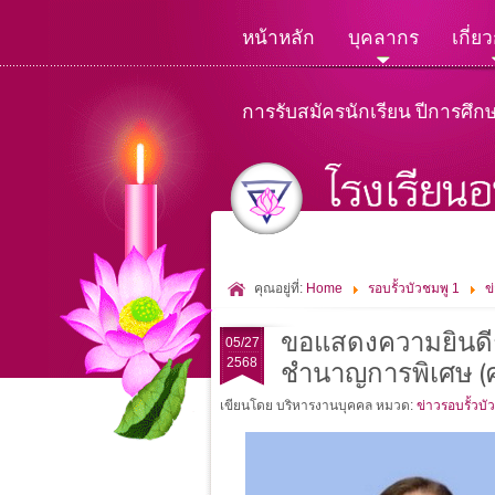
หน้าหลัก
บุคลากร
เกี่ย
การรับสมัครนักเรียน ปีการศึก
คุณอยู่ที่:
Home
รอบรั้วบัวชมพู 1
ข
ขอแสดงความยินดีก
05/27
2568
ชำนาญการพิเศษ (คร
เขียนโดย บริหารงานบุคคล
หมวด:
ข่าวรอบรั้วบั