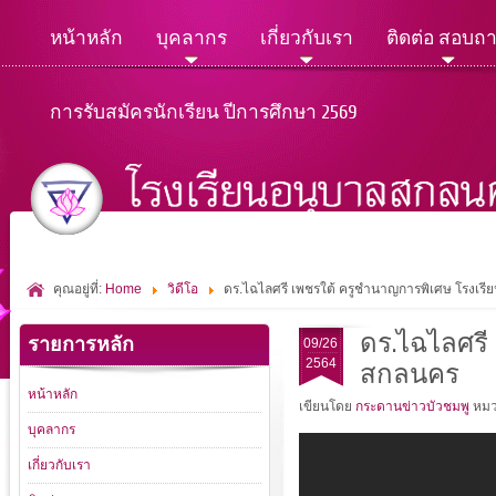
หน้าหลัก
บุคลากร
เกี่ยวกับเรา
ติดต่อ สอบถ
การรับสมัครนักเรียน ปีการศึกษา 2569
คุณอยู่ที่:
Home
วิดีโอ
ดร.ไฉไลศรี เพชรใต้ ครูชำนาญการพิเศษ โรงเร
ดร.ไฉไลศรี
รายการหลัก
09/26
2564
สกลนคร
หน้าหลัก
เขียนโดย
กระดานข่าวบัวชมพู
หม
บุคลากร
เกี่ยวกับเรา