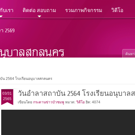
วกับเรา
ติดต่อ สอบถาม
รวมภาพกิจกรรม
วิดีโอ
ษา 2569
บัน 2564 โรงเรียนอนุบาลสกลนคร
วันอำลาสถาบัน 2564 โรงเรียนอนุบา
03/31
2565
เขียนโดย
กระดานข่าวบัวชมพู
หมวด:
วิดีโอ
ฮิต: 4074