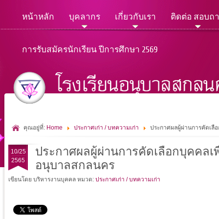
หน้าหลัก
บุคลากร
เกี่ยวกับเรา
ติดต่อ สอบถ
การรับสมัครนักเรียน ปีการศึกษา 2569
คุณอยู่ที่:
Home
ประกาศเก่า / บทความเก่า
ประกาศผลผู้ผ่านการคัดเลือ
ประกาศผลผู้ผ่านการคัดเลือกบุคคลเพื
10/25
2565
อนุบาลสกลนคร
เขียนโดย บริหารงานบุคคล
หมวด:
ประกาศเก่า / บทความเก่า