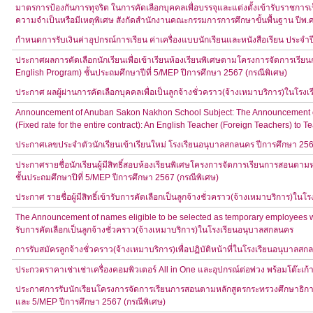
มาตรการป้องกันการทุจริต ในการคัดเลือกบุคคลเพื่อบรรจุและแต่งตั้งเข้ารับราชการเ
ความจำเป็นหรือมีเหตุพิเศษ สังกัดสำนักงานคณะกรรมการการศึกษาขั้นพื้นฐาน ปีพ.
กำหนดการรับเงินค่าอุปกรณ์การเรียน ค่าเครื่องแบบนักเรียนและหนังสือเรียน ประจำ
ประกาศผลการคัดเลือกนักเรียนเพื่อเข้าเรียนห้องเรียนพิเศษตามโครงการจัดการเร
English Program) ชั้นประถมศึกษาปีที่ 5/MEP ปีการศึกษา 2567 (กรณีพิเศษ)
ประกาศ ผลผู้ผ่านการคัดเลือกบุคคลเพื่อเป็นลูกจ้างชั่วคราว(จ้างเหมาบริการ)ในโร
Announcement of Anuban Sakon Nakhon School Subject: The Announcement of 
(Fixed rate for the entire contract): An English Teacher (Foreign Teachers) 
ประกาศเลขประจำตัวนักเรียนเข้าเรียนใหม่ โรงเรียนอนุบาลสกลนคร ปีการศึกษา 25
ประกาศรายชื่อนักเรียนผู้มีสิทธิ์สอบห้องเรียนพิเศษโครงการจัดการเรียนการสอนตา
ชั้นประถมศึกษาปีที่ 5/MEP ปีการศึกษา 2567 (กรณีพิเศษ)
ประกาศ รายชื่อผู้มีสิทธิ์เข้ารับการคัดเลือกเป็นลูกจ้างชั่วคราว(จ้างเหมาบริการ)ใ
The Announcement of names eligible to be selected as temporary employees wo
รับการคัดเลือกเป็นลูกจ้างชั่วคราว(จ้างเหมาบริการ)ในโรงเรียนอนุบาลสกลนคร
การรับสมัครลูกจ้างชั่วคราว(จ้างเหมาบริการ)เพื่อปฏิบัติหน้าที่ในโรงเรียนอนุบาลส
ประกวดราคาเช่าเช่าเครื่องคอมพิวเตอร์ All in One และอุปกรณ์ต่อพ่วง พร้อมโต๊ะเก้า
ประกาศการรับนักเรียนโครงการจัดการเรียนการสอนตามหลักสูตรกระทรวงศึกษาธิการเ
และ 5/MEP ปีการศึกษา 2567 (กรณีพิเศษ)