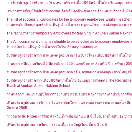
การรับสมัครลูกจ้างชั่วคราว (จ้างเหมาบริการ) เพื่อปฏิบัติหน้าที่ในโรงเรียนอนุบาล
ประกาศรายชื่อผู้มีสิทธิ์เข้ารับการคัดเลือกเป็นลูกจ้างชั่วคราว(จ้างเหมาบริการ)ใน
The list of successful candidates for the temporary employees English teacher 
ผ่านการคัดเลือกบุคคลเพื่อจ้างเป็นลูกจ้างชั่วคราว ครูสอนวิชาภาษาอังกฤษ(ชาวต่
The recruitment of temporary employees for teaching in Anuban Sakon Nakho
The Announcement of names eligible to be selected as temporary employees wo
รับการคัดเลือกเป็นลูกจ้างชั่วคราวในโรงเรียนอนุบาลสกลนคร
รับสมัครลูกจ้างชั่วคราว ตำแหน่งครูสอนภาษาจีน (ชาวไทย) เพื่อปฏิบัติหน้าที่ในโร
กำหนดการปิดภาคเรียนที่ 2 ปีการศึกษา 2564 และเปิดภาคเรียนที่ 1 ปีการศึกษา 25
รับสมัครลูกจ้างชั่วคราว ตำแหน่งครูสอนภาษาจีน, ครูสอนภาษาอังกฤษ (ชาวไทย) เพื่
รับสมัครลูกจ้างชั่วคราว เพื่อปฏิบัติหน้าที่ในโรงเรียนอนุบาลสกลนคร The Recruitme
Teach at Anuban Sakon Nakhon School
กำหนดการ และแนวปฏิบัติการรายงานตัว การมอบตัว และการชำระค่าบำรุงการศึก
ปรับเปลี่ยนรูปแบบการจัดการเรียนการสอนในสถานการณ์การแพร่ระบาดของโรคติดเชื้อ
มีนาคม 2565
การฉีดวัคซีน ​Pfizer(ฝาสีส้ม) สำหรับเด็กที่มีอายุเกิน 5 ปี ขึ้นไปถึงอายุไม่เกิน 12 ปี (รอ
ปรับเปลี่ยนรูปแบบการเรียนการสอน เพื่อประเมินผู้เรียน ชั้น ป.3 , ป.6