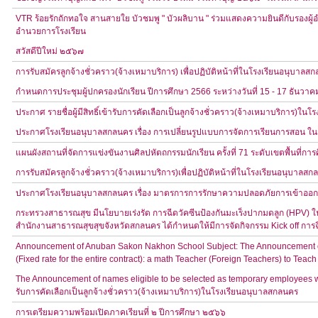
VTR ร้อยรักถักทอใจ สานสายใย บัวชมพู " บัวผลิบาน " ร่วมแสดงความยินดีกับรองผู้
อำนวยการโรงเรียน
สวัสดีปีใหม่ ๒๕๖๗
การรับสมัครลูกจ้างชั่วคราว(จ้างเหมาบริการ) เพื่อปฏิบัติหน้าที่ในโรงเรียนอนุบาลส
กำหนดการประชุมผู้ปกครองนักเรียน ปีการศึกษา 2566 ระหว่างวันที่ 15 - 17 ธันว
ประกาศ รายชื่อผู้มีสิทธิ์เข้ารับการคัดเลือกเป็นลูกจ้างชั่วคราว(จ้างเหมาบริการ)ใ
ประกาศโรงเรียนอนุบาลสกลนคร เรื่อง การเปลี่ยนรูปแบบการจัดการเรียนการสอน ในวั
แผนผังสถานที่จัดการแข่งขันงานศิลปหัตถกรรมนักเรียน ครั้งที่ 71 ระดับเขตพื้นที่ก
การรับสมัครลูกจ้างชั่วคราว(จ้างเหมาบริการ)เพื่อปฏิบัติหน้าที่ในโรงเรียนอนุบาลส
ประกาศโรงเรียนอนุบาลสกลนคร เรื่อง มาตรการการรักษาความปลอดภัยการเข้าออ
กระทรวงสาธารณสุข มีนโยบายเร่งรัด การฉีดวัคซีนป้องกันมะเร็งปากมดลูก (HPV) ในกลุุ
สำนักงานสาธารณสุขสุขจังหวัดสกลนคร ได้กำหนดให้มีการจัดกิจกรรม Kick off การฉี
Announcement of Anuban Sakon Nakhon School Subject: The Announcement of 
(Fixed rate for the entire contract): a math Teacher (Foreign Teachers) to T
The Announcement of names eligible to be selected as temporary employees wo
รับการคัดเลือกเป็นลูกจ้างชั่วคราว(จ้างเหมาบริการ)ในโรงเรียนอนุบาลสกลนคร
การเตรียมความพร้อมเปิดภาคเรียนที่ ๒ ปีการศึกษา ๒๕๖๖