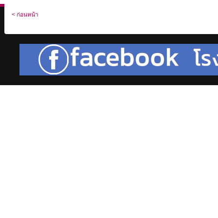
< ก่อนหน้า