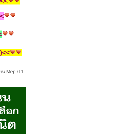
<<
<<
<
)
<<
ียน Mep ป.1