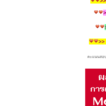
>
>>
คะแนนสอบคั