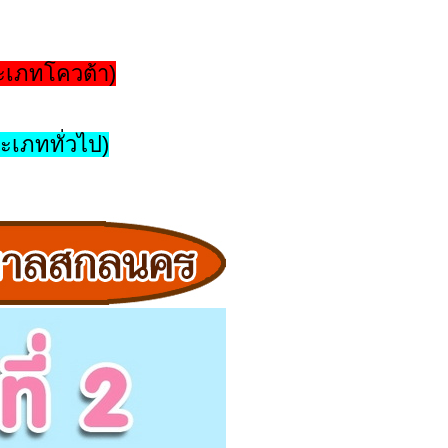
ระเภทโควต้า)
ะเภททั่วไป)