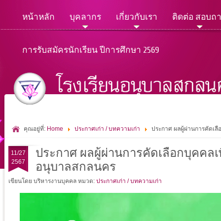
หน้าหลัก
บุคลากร
เกี่ยวกับเรา
ติดต่อ สอบถ
การรับสมัครนักเรียน ปีการศึกษา 2569
คุณอยู่ที่:
Home
ประกาศเก่า / บทความเก่า
ประกาศ ผลผู้ผ่านการคัดเลื
ประกาศ ผลผู้ผ่านการคัดเลือกบุคคลเพ
11/27
2567
อนุบาลสกลนคร
เขียนโดย บริหารงานบุคคล
หมวด:
ประกาศเก่า / บทความเก่า