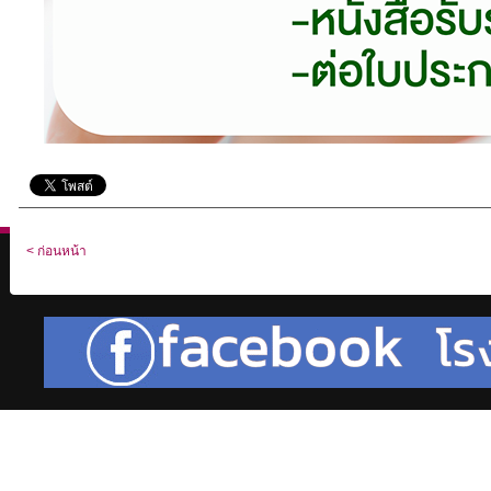
< ก่อนหน้า