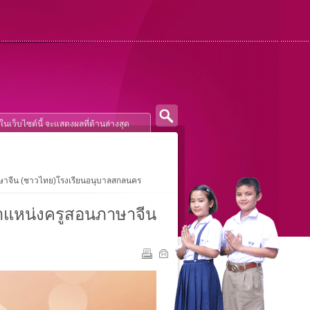
อนภาษาจีน (ชาวไทย)โรงเรียนอนุบาลสกลนคร
ว ตำแหน่งครูสอนภาษาจีน