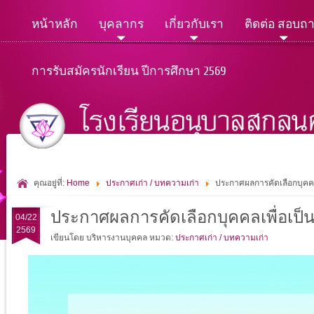
หน้าหลัก
บุคลากร
เกี่ยวกับเรา
ติดต่อ สอบถ
การรับสมัครนักเรียน ปีการศึกษา 2569
คุณอยู่ที่:
Home
ประกาศเก่า / บทความเก่า
ประกาศผลการคัดเลือกบุคคล
ประกาศผลการคัดเลือกบุคคลเพื่อเป็
04/22
2569
เขียนโดย บริหารงานบุคคล
หมวด:
ประกาศเก่า / บทความเก่า