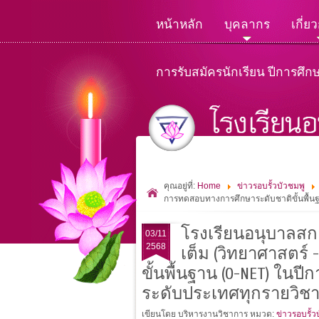
หน้าหลัก
บุคลากร
เกี่ย
การรับสมัครนักเรียน ปีการศึก
คุณอยู่ที่:
Home
ข่าวรอบรั้วบัวชมพู
การทดสอบทางการศึกษาระดับชาติขั้นพื้นฐ
โรงเรียนอนุบาลสก
03/11
2568
เต็ม (วิทยาศาสตร
ขั้นพื้นฐาน (O-NET) ใน
ระดับประเทศทุกรายวิช
เขียนโดย บริหารงานวิชาการ
หมวด:
ข่าวรอบรั้ว