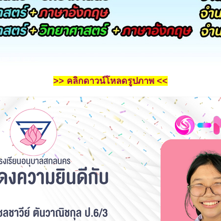
>> คลิกดาวน์โหลดรูปภาพ <<