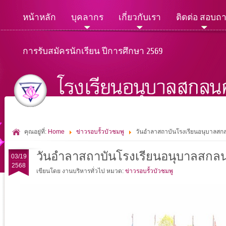
หน้าหลัก
บุคลากร
เกี่ยวกับเรา
ติดต่อ สอบถ
การรับสมัครนักเรียน ปีการศึกษา 2569
คุณอยู่ที่:
Home
ข่าวรอบรั้วบัวชมพู
วันอำลาสถาบันโรงเรียนอนุบาลสก
วันอำลาสถาบันโรงเรียนอนุบาลสกลน
03/19
2568
เขียนโดย งานบริหารทั่วไป
หมวด:
ข่าวรอบรั้วบัวชมพู