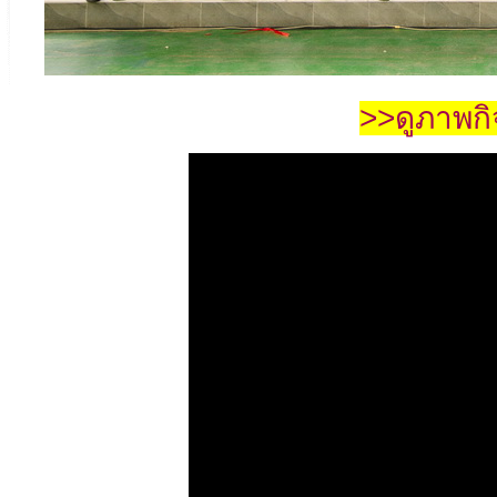
>>ดูภาพก