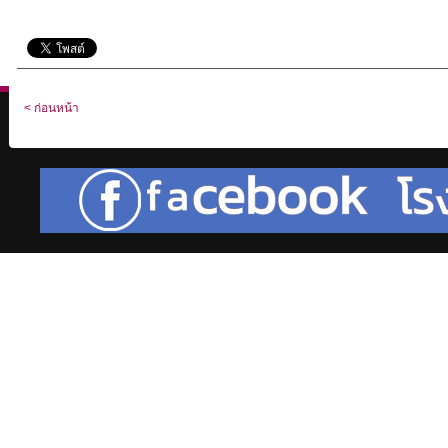
< ก่อนหน้า