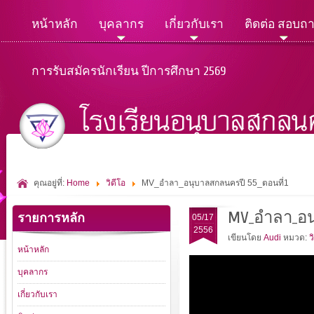
หน้าหลัก
บุคลากร
เกี่ยวกับเรา
ติดต่อ สอบถ
การรับสมัครนักเรียน ปีการศึกษา 2569
คุณอยู่ที่:
Home
วิดีโอ
MV_อำลา_อนุบาลสกลนครปี 55_ตอนที่1
MV_อำลา_อน
รายการหลัก
05/17
2556
เขียนโดย
Audi
หมวด:
ว
หน้าหลัก
บุคลากร
เกี่ยวกับเรา