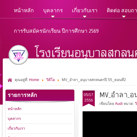
หน้าหลัก
บุคลากร
เกี่ยวกับเรา
ติดต่อ สอบถ
การรับสมัครนักเรียน ปีการศึกษา 2569
คุณอยู่ที่:
Home
วิดีโอ
MV_อำลา_อนุบาลสกลนครปี 55_ตอนที่2
MV_อำลา_อน
รายการหลัก
05/17
2556
เขียนโดย
Audi
หมวด:
ว
หน้าหลัก
บุคลากร
เกี่ยวกับเรา