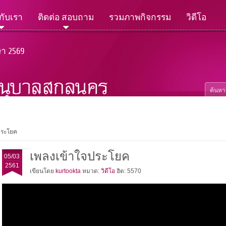
วกับเรา
ติดต่อ สอบถาม
รวมภาพกิจกรรม
วิดีโอ
ษา 2569
ประโยค
เพลงเข้าใจประโยค
05/03
2561
เขียนโดย
kurtookta
หมวด:
วิดีโอ
ฮิต: 5570