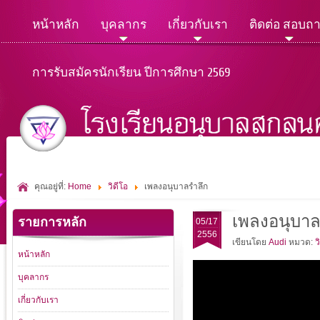
หน้าหลัก
บุคลากร
เกี่ยวกับเรา
ติดต่อ สอบถ
การรับสมัครนักเรียน ปีการศึกษา 2569
คุณอยู่ที่:
Home
วิดีโอ
เพลงอนุบาลรำลึก
เพลงอนุบาล
รายการหลัก
05/17
2556
เขียนโดย
Audi
หมวด:
ว
หน้าหลัก
บุคลากร
เกี่ยวกับเรา