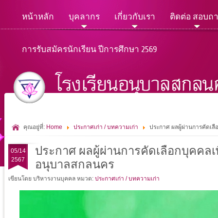
หน้าหลัก
บุคลากร
เกี่ยวกับเรา
ติดต่อ สอบถ
การรับสมัครนักเรียน ปีการศึกษา 2569
คุณอยู่ที่:
Home
ประกาศเก่า / บทความเก่า
ประกาศ ผลผู้ผ่านการคัดเลื
ประกาศ ผลผู้ผ่านการคัดเลือกบุคคลเพ
05/14
2567
อนุบาลสกลนคร
เขียนโดย บริหารงานบุคคล
หมวด:
ประกาศเก่า / บทความเก่า