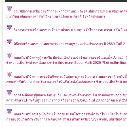
ร่วมพิธีถวายเครื่องราชสักการะ - วางพานพุ่มและจุดเทียนถวายพระพรชัยมงค
มหาวิทยาลัยเกษตรศาสตร์ วิทยาเขตเฉลิมพระเกียรติ จังหวัดสกลนคร
กิจกรรมถวายเทียนพรรษา ผ้าอาบน้ำฝน และจตุปัจจัยไทยธรรม ถวาย 9 วัด ใ
พิธีหล่อเทียนพรรษา เทศกาลวันอาสาฬหบูชาและวันเข้าพรรษา ปี 2569 วันที่
มอบเกียรติบัตรครูผู้ส่งเสริม ฝึกซ้อมนักเรียนเข้าร่วมการแข่งขันเอแม็ท A-
ชิงความเป็นเลิศด้านคณิตศาสตร์ระดับประเทศ Super Math 2026 "ชิงถ้วยเกียรติย
มอบเกียรติบัตรการแข่งขันกิจกรรมวันสุนทรภู่และวันภาษาไทยแห่งชาติ ระดับชั
สะกดคำศัพท์ภาษาไทย ในรายการ โรบินสันไลฟ์สไตล์สกลนคร ชิงความเป็นเลิศด้าน
การคัดเลือกครูผู้สอนระดับปฐมวัยและประถมศึกษาตอนต้น ผ่านกิจกรรมการเรียบร
สถานศึกษา EF ระดับศูนย์อำนวยการเครือข่ายธาตุเชิงชุมวันที่ 20 กรกฎาคม พ.ศ.25
มอบเกียรติบัตร ครู-นักเรียน ในการแข่งขันโครงการรักษ์ภาษาไทย เนื่องในวั
การแข่งขันวัดทักษะวิชาการระดับชาติ(สวช.) บริษัท เสริมปัญญา จำกัด, เกียรติบัตรก