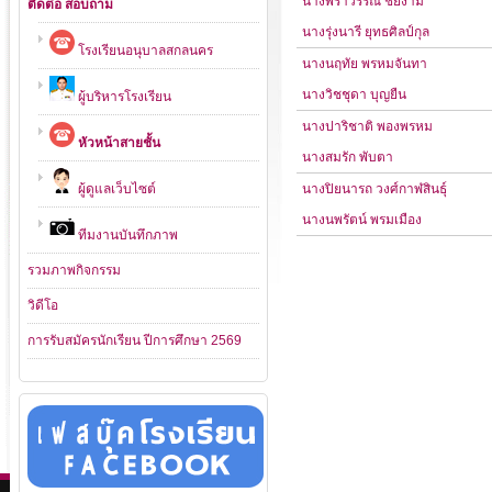
นางพิราวรรณ์ ชัยงาม
ติดต่อ สอบถาม
นางรุ่งนารี ยุทธศิลป์กุล
โรงเรียนอนุบาลสกลนคร
นางนฤทัย พรหมจันทา
นางวิชชุดา บุญยืน
ผู้บริหารโรงเรียน
นางปาริชาติ พองพรหม
หัวหน้าสายชั้น
นางสมรัก พับตา
ผู้ดูแลเว็บไซต์
นางปิยนารถ วงศ์กาฬสินธุ์
นางนพรัตน์ พรมเมือง
ทีมงานบันทึกภาพ
รวมภาพกิจกรรม
วิดีโอ
การรับสมัครนักเรียน ปีการศึกษา 2569