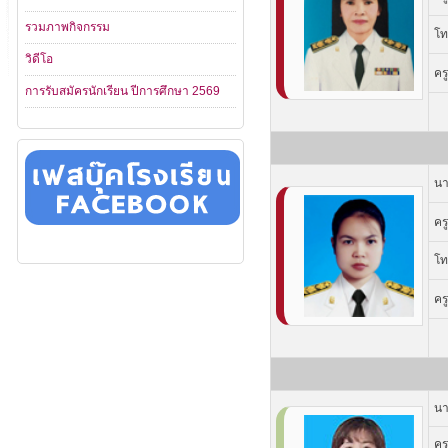
รวมภาพกิจกรรม
โท
วิดีโอ
คร
การรับสมัครนักเรียน ปีการศึกษา 2569
นา
คร
โท
คร
นา
คร