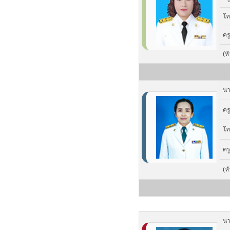
โท
คร
(ห
นา
คร
โท
คร
(ห
นา