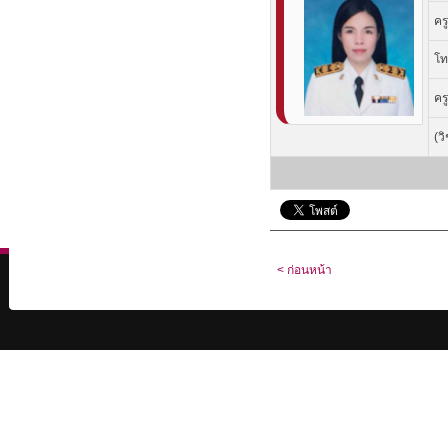
คร
โท
คร
(ว
< ก่อนหน้า