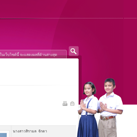
นางสาวสิรามล จักดา