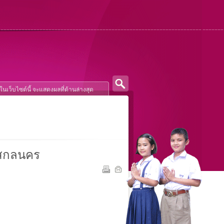
ลสกลนคร