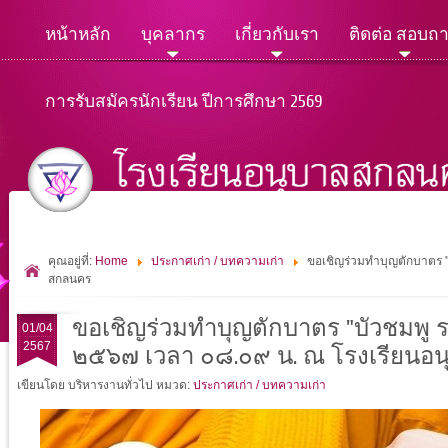
หน้าหลัก
บุคลากร
เกี่ยวกับเรา
ติดต่อ สอบถ
การรับสมัครนักเรียน ปีการศึกษา 2569
คุณอยู่ที่:
Home
ประกาศเก่า / บทความเก่า
ขอเชิญร่วมทำบุญตักบาตร "
สกลนคร
ขอเชิญร่วมทำบุญตักบาตร "บัวชมพู ร
01/04
2567
๒๕๖๗ เวลา ๐๘.๐๙ น. ณ โรงเรียนอ
เขียนโดย บริหารงานทั่วไป
หมวด:
ประกาศเก่า / บทความเก่า