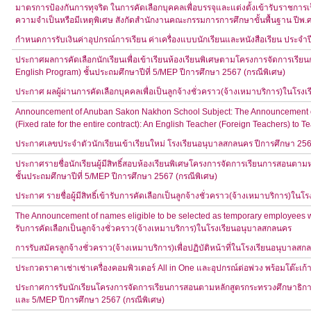
มาตรการป้องกันการทุจริต ในการคัดเลือกบุคคลเพื่อบรรจุและแต่งตั้งเข้ารับราชการเ
ความจำเป็นหรือมีเหตุพิเศษ สังกัดสำนักงานคณะกรรมการการศึกษาขั้นพื้นฐาน ปีพ.
กำหนดการรับเงินค่าอุปกรณ์การเรียน ค่าเครื่องแบบนักเรียนและหนังสือเรียน ประจำ
ประกาศผลการคัดเลือกนักเรียนเพื่อเข้าเรียนห้องเรียนพิเศษตามโครงการจัดการเร
English Program) ชั้นประถมศึกษาปีที่ 5/MEP ปีการศึกษา 2567 (กรณีพิเศษ)
ประกาศ ผลผู้ผ่านการคัดเลือกบุคคลเพื่อเป็นลูกจ้างชั่วคราว(จ้างเหมาบริการ)ในโร
Announcement of Anuban Sakon Nakhon School Subject: The Announcement of 
(Fixed rate for the entire contract): An English Teacher (Foreign Teachers) 
ประกาศเลขประจำตัวนักเรียนเข้าเรียนใหม่ โรงเรียนอนุบาลสกลนคร ปีการศึกษา 25
ประกาศรายชื่อนักเรียนผู้มีสิทธิ์สอบห้องเรียนพิเศษโครงการจัดการเรียนการสอนตา
ชั้นประถมศึกษาปีที่ 5/MEP ปีการศึกษา 2567 (กรณีพิเศษ)
ประกาศ รายชื่อผู้มีสิทธิ์เข้ารับการคัดเลือกเป็นลูกจ้างชั่วคราว(จ้างเหมาบริการ)ใ
The Announcement of names eligible to be selected as temporary employees wo
รับการคัดเลือกเป็นลูกจ้างชั่วคราว(จ้างเหมาบริการ)ในโรงเรียนอนุบาลสกลนคร
การรับสมัครลูกจ้างชั่วคราว(จ้างเหมาบริการ)เพื่อปฏิบัติหน้าที่ในโรงเรียนอนุบาลส
ประกวดราคาเช่าเช่าเครื่องคอมพิวเตอร์ All in One และอุปกรณ์ต่อพ่วง พร้อมโต๊ะเก้า
ประกาศการรับนักเรียนโครงการจัดการเรียนการสอนตามหลักสูตรกระทรวงศึกษาธิการเ
และ 5/MEP ปีการศึกษา 2567 (กรณีพิเศษ)