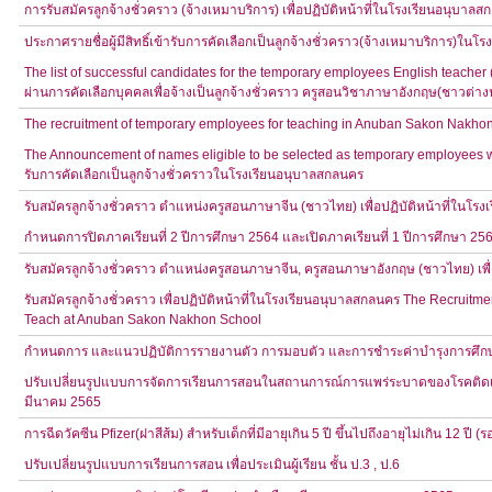
การรับสมัครลูกจ้างชั่วคราว (จ้างเหมาบริการ) เพื่อปฏิบัติหน้าที่ในโรงเรียนอนุบาล
ประกาศรายชื่อผู้มีสิทธิ์เข้ารับการคัดเลือกเป็นลูกจ้างชั่วคราว(จ้างเหมาบริการ)ใน
The list of successful candidates for the temporary employees English teacher 
ผ่านการคัดเลือกบุคคลเพื่อจ้างเป็นลูกจ้างชั่วคราว ครูสอนวิชาภาษาอังกฤษ(ชาวต่
The recruitment of temporary employees for teaching in Anuban Sakon Nakho
The Announcement of names eligible to be selected as temporary employees wo
รับการคัดเลือกเป็นลูกจ้างชั่วคราวในโรงเรียนอนุบาลสกลนคร
รับสมัครลูกจ้างชั่วคราว ตำแหน่งครูสอนภาษาจีน (ชาวไทย) เพื่อปฏิบัติหน้าที่ในโร
กำหนดการปิดภาคเรียนที่ 2 ปีการศึกษา 2564 และเปิดภาคเรียนที่ 1 ปีการศึกษา 25
รับสมัครลูกจ้างชั่วคราว ตำแหน่งครูสอนภาษาจีน, ครูสอนภาษาอังกฤษ (ชาวไทย) เพื่
รับสมัครลูกจ้างชั่วคราว เพื่อปฏิบัติหน้าที่ในโรงเรียนอนุบาลสกลนคร The Recruitme
Teach at Anuban Sakon Nakhon School
กำหนดการ และแนวปฏิบัติการรายงานตัว การมอบตัว และการชำระค่าบำรุงการศึก
ปรับเปลี่ยนรูปแบบการจัดการเรียนการสอนในสถานการณ์การแพร่ระบาดของโรคติดเชื้อ
มีนาคม 2565
การฉีดวัคซีน ​Pfizer(ฝาสีส้ม) สำหรับเด็กที่มีอายุเกิน 5 ปี ขึ้นไปถึงอายุไม่เกิน 12 ปี (รอ
ปรับเปลี่ยนรูปแบบการเรียนการสอน เพื่อประเมินผู้เรียน ชั้น ป.3 , ป.6