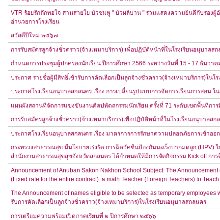
VTR ร้อยรักถักทอใจ สานสายใย บัวชมพู " บัวผลิบาน " ร่วมแสดงความยินดีกับรองผู้
อำนวยการโรงเรียน
สวัสดีปีใหม่ ๒๕๖๗
การรับสมัครลูกจ้างชั่วคราว(จ้างเหมาบริการ) เพื่อปฏิบัติหน้าที่ในโรงเรียนอนุบาลส
กำหนดการประชุมผู้ปกครองนักเรียน ปีการศึกษา 2566 ระหว่างวันที่ 15 - 17 ธันว
ประกาศ รายชื่อผู้มีสิทธิ์เข้ารับการคัดเลือกเป็นลูกจ้างชั่วคราว(จ้างเหมาบริการ)ใ
ประกาศโรงเรียนอนุบาลสกลนคร เรื่อง การเปลี่ยนรูปแบบการจัดการเรียนการสอน ในวั
แผนผังสถานที่จัดการแข่งขันงานศิลปหัตถกรรมนักเรียน ครั้งที่ 71 ระดับเขตพื้นที่ก
การรับสมัครลูกจ้างชั่วคราว(จ้างเหมาบริการ)เพื่อปฏิบัติหน้าที่ในโรงเรียนอนุบาลส
ประกาศโรงเรียนอนุบาลสกลนคร เรื่อง มาตรการการรักษาความปลอดภัยการเข้าออ
กระทรวงสาธารณสุข มีนโยบายเร่งรัด การฉีดวัคซีนป้องกันมะเร็งปากมดลูก (HPV) ในกลุุ
สำนักงานสาธารณสุขสุขจังหวัดสกลนคร ได้กำหนดให้มีการจัดกิจกรรม Kick off การฉี
Announcement of Anuban Sakon Nakhon School Subject: The Announcement of 
(Fixed rate for the entire contract): a math Teacher (Foreign Teachers) to T
The Announcement of names eligible to be selected as temporary employees wo
รับการคัดเลือกเป็นลูกจ้างชั่วคราว(จ้างเหมาบริการ)ในโรงเรียนอนุบาลสกลนคร
การเตรียมความพร้อมเปิดภาคเรียนที่ ๒ ปีการศึกษา ๒๕๖๖