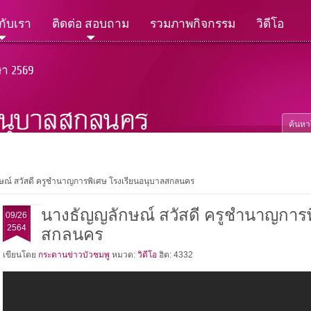
วกับเรา
ติดต่อ สอบถาม
รวมภาพกิจกรรม
วิดีโอ
ษา 2569
ษณ์ สวัสดี ครูชำนาญการพิเศษ โรงเรียนอนุบาลสกลนคร
นางธัญญลักษณ์ สวัสดี ครูชำนาญการพ
09/26
2564
สกลนคร
เขียนโดย
กระดานข่าวบัวชมพู
หมวด:
วิดีโอ
ฮิต: 4332