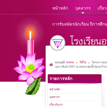
หน้าหลัก
บุคลากร
เกี่ย
การรับสมัครนักเรียน ปีการศึก
คุณอยู่ที่:
Home
วิดีโอ
โครงการมอบท
กุมภาพันธ์ 2567 ณ หอประชุมอึ้งกุ่ยเฮงโ
รายการหลัก
หน้าหลัก
บุคลากร
เกี่ยวกับเรา