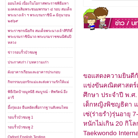
ออนไลน์ เนื่องในโอกาสพระราชพิธีมหา
มงคลเฉลิมพระชนมพรรษา ๔ รอบ สมเด็จ
พระนางเจ้า ฯ พระบรมราชินี ๓ มิถุนายน
๒๕๖๙
พระราชกรณียกิจ สมเด็จพระนางเจ้าสิริกิติ์
พระบรมราชินีนาถ พระบรมราชชนนีพันปี
หลวง
ข่าวรอบรั้วบัวชมพู
ประกาศเก่า / บทความเก่า
ผังอาคารเรียนและอาคารประกอบ
ขอแสดงความยินดีกับ
กิจกรรมบอกรักแม่และส่งความรักให้แม่
แข่งขันคณิตศาสตร์
พิธีเปิดป้ายมูลนิธิ สมบูรณ์ - ทิพรัตน์ อึง
ศึกษา ประจำปี พ.ศ
อารี
เด็กหญิงพิชญธิดา แฮ
อึ้งกุ่ยเฮง ยืนหยัดเพื่อรากฐานสังคมไทย
เซ่(ร่ายรำ)รุ่นอายุ 7
รอบรั้วบัวชมพู 1
หนักไม่เกิน 20 กิ
รอบรั้วบัวชมพู 2
Taekwondo Intern
Oxford English Testing