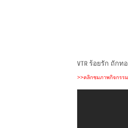
VTR ร้อยรัก ถักท
>>คลิกชมภาพกิจกรร