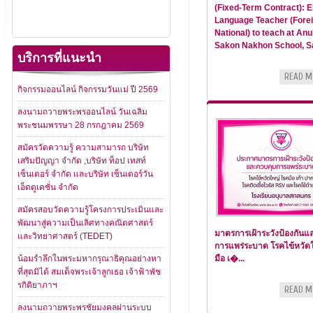
(Fixed-Term Contract): E
Language Teacher (Fore
National) to teach at An
Sakon Nakhon School, Sa
บริการที่แนะนำ
READ M
กิจกรรมออนไลน์ กิจกรรมวันแม่ ปี 2569
ลงนามถวายพระพรออนไลน์ วันเฉลิม
พระชนมพรรษา 28 กรกฎาคม 2569
สมัครวัดความรู้ ความสามารถ บริษัท
เสริมปัญญา จำกัด ,บริษัท ท็อป เทสท์
เซ็นเตอร์ จำกัด และบริษัท เซ็นเตอร์วัน
เอ็ดดูเคชั่น จำกัด
สมัครสอบวัดความรู้โครงการประเมินและ
พัฒนาสู่ความเป็นเลิศทางคณิตศาสตร์
มาตรการเฝ้าระวังป้องกันแ
และวิทยาศาสตร์ (TEDET)
การแพร่ระบาด โรคไข้หวัดใ
น้อมรำลึกในพระมหากรุณาธิคุณอย่างหา
มือ เ�...
ที่สุดมิได้ สมเด็จพระเจ้าลูกเธอ เจ้าฟ้าพัช
รกิติยาภาฯ
READ M
ลงนามถวายพระพรชัยมงคลผ่านระบบ